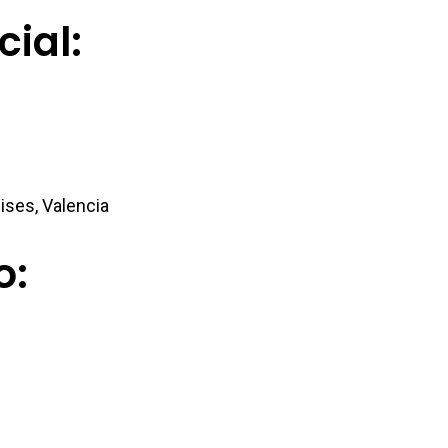
ial:
nises, Valencia
o: