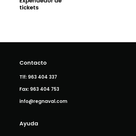
Expendedor de
tickets
NOSOTROS
SOLUCIONES
Contacto
GESTIÓN DE COLAS
TRABAJA CON NOSO
Tlf: 963 404 337
CONTROL DE HURT
CONTACTO
Fax: 963 404 753
SEGURIDAD VIAL
info@regnaval.com
PROTECCIÓN SANIT
Ayuda