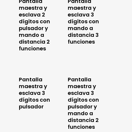
Pantalla
Pantalla
maestra y
maestra y
NOSOTROS
esclava 2
esclava 3
SOLUCIONES
dígitos con
dígitos con
pulsador y
mando a
GESTIÓN DE COLAS
TRABAJA CON NOSO
mando a
distancia 3
distancia 2
funciones
CONTROL DE HURT
CONTACTO
funciones
SEGURIDAD VIAL
PROTECCIÓN SANIT
Pantalla
Pantalla
maestra y
maestra y
esclava 3
esclava 3
dígitos con
dígitos con
pulsador
pulsador y
mando a
distancia 2
funciones